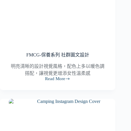
FMCG-保養系列 社群圖文設計
明亮清晰的設計視覺風格，配色上多以暖色調
搭配，讓視覺更增添女性溫柔感
Read More
FMCG-
保
養
系
列
社
群
圖
文