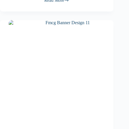
Read More
能
源
產
業
B2B
圖
文
設
計