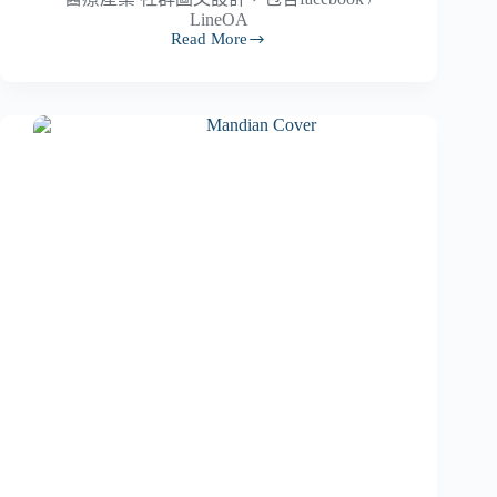
LineOA
Read More
醫
療
產
業
社
群
圖
文
設
計