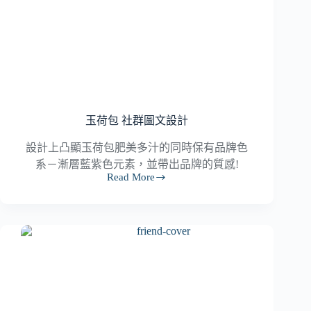
玉荷包 社群圖文設計
設計上凸顯玉荷包肥美多汁的同時保有品牌色
系－漸層藍紫色元素，並帶出品牌的質感!
Read More
玉
荷
包
社
群
圖
文
設
計