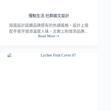
慢點生活 社群圖文設計
版面設計延續品牌原有的色調風格，設計上搭
配手寫字增添溫度人味，文案上則增添品牌…
Read More
慢
點
生
活
社
群
圖
文
設
計