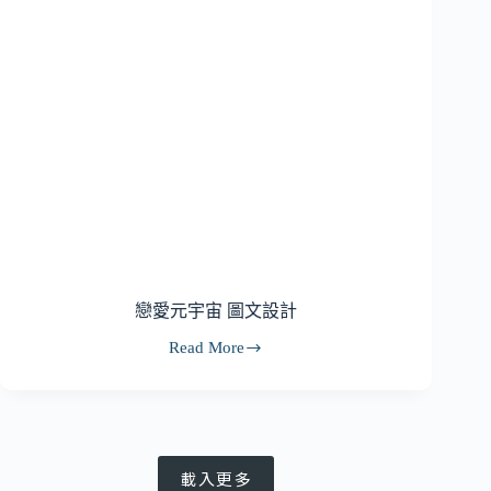
戀愛元宇宙 圖文設計
Read More
戀
愛
元
宇
宙
圖
載入更多