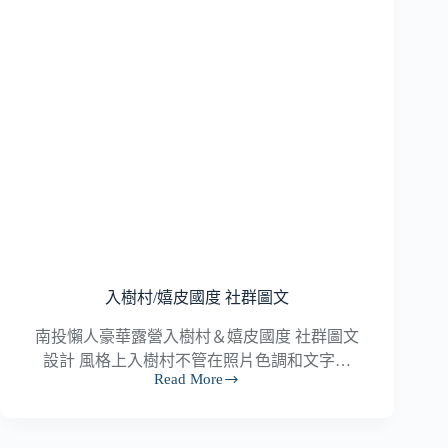
設
計
入樹村/嬉皮國度 社群圖文
南投懶人豪華露營入樹村＆嬉皮國度 社群圖文
設計 風格上入樹村不管在照片色調和文字…
Read More
入
樹
村/