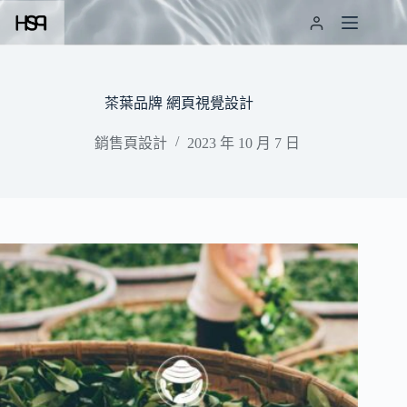
跳
至
主
要
內
茶葉品牌 網頁視覺設計
容
銷售頁設計
2023 年 10 月 7 日